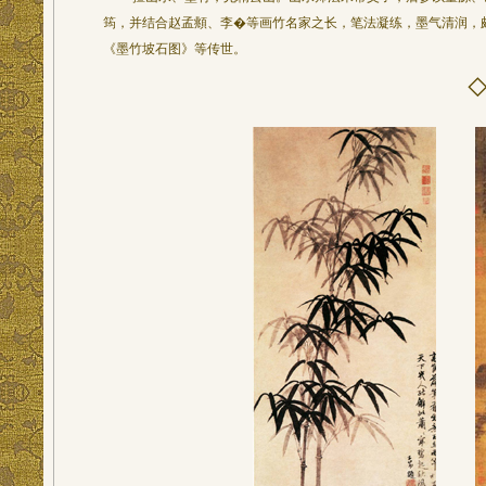
筠，并结合赵孟頫、李�等画竹名家之长，笔法凝练，墨气清润，
《墨竹坡石图》等传世。
◇