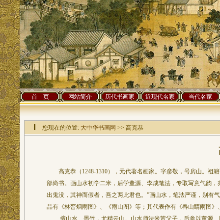
首 页
网站简介
历代书画家
近现代名家
当代名家
您现在的位置:
大中华书画网
>> 高克恭
高克恭（1248-1310），元代著名画家。字彦敬，号房山。
部尚书。画山水初学二米，后学董源、李成笔法，专取写意气韵，
出鬼没，其神而假者，吾之两此君也。”画山水，笔法严谨，别有
品有《林峦烟雨图》、《雨山图》等；其代表作有《春山睛雨图》
擅山水、墨竹，尤精云山。山水师法米芾父子，后参以董源、巨