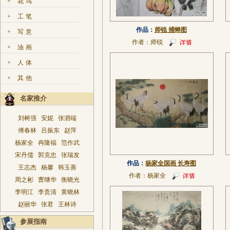
+
花鸟
+
工笔
作品：
师锐 捕蝉图
+
写意
作者：
师锐
+
油画
+
人体
+
其他
名家推介
刘树强
安妮
张泗端
傅春林
吕振东
赵萍
杨家全
冉隆福
范作武
宋丹儒
郭克忠
张瑞发
作品：
杨家全国画 长寿图
王志杰
杨馨
韩玉善
作者：
杨家全
周之彬
曹继华
衡晓光
李明江
李贵清
黄晓林
赵丽华
张君
王林诗
参展指南