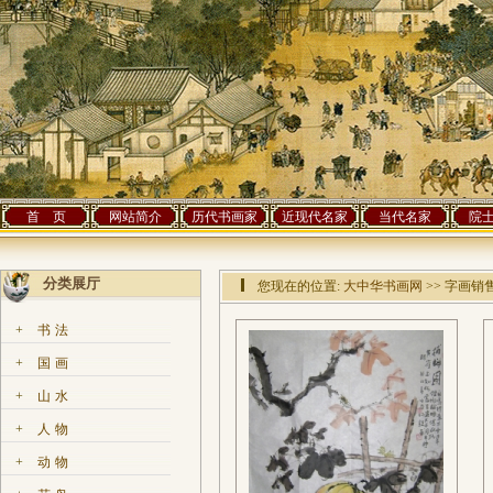
首 页
网站简介
历代书画家
近现代名家
当代名家
院
分类展厅
您现在的位置:
大中华书画网
>> 字画销
+
书法
+
国画
+
山水
+
人物
+
动物