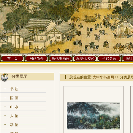
首 页
网站简介
历代书画家
近现代名家
当代名家
院
分类展厅
您现在的位置:
大中华书画网
>> 分类展
+
书法
+
国画
+
山水
+
人物
+
动物