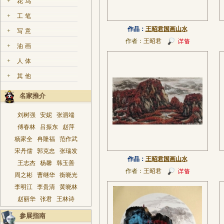
+
花鸟
+
工笔
作品：
王昭君国画山水
+
写意
作者：
王昭君
+
油画
+
人体
+
其他
名家推介
刘树强
安妮
张泗端
傅春林
吕振东
赵萍
杨家全
冉隆福
范作武
宋丹儒
郭克忠
张瑞发
作品：
王昭君国画山水
王志杰
杨馨
韩玉善
作者：
王昭君
周之彬
曹继华
衡晓光
李明江
李贵清
黄晓林
赵丽华
张君
王林诗
参展指南