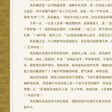
高其佩还是一位书画鉴赏家。他晚年在京师，有一次到友人新居
之妙品，何不珍藏于箧内?”友人不以为然，说道：“此一平常古画
署有“松年”二字。高其佩说： “刘松年为防人作伪，往往采用这种
又有一次，一位友人送来一幅倪瓒的画，他展视良久，道：“这笔
下再审视一下；他把画挂在屋内，日夜揣摩，一连三日，终于得出
此事：“一峰可疑，悬对三日。”“公(指高其佩)究心此艺，至是已五
高其佩之后，不少画家学此指画技法，直至现代画家潘天寿
◇ 艺术特色 ◇
高其佩从未因任官而荒芜创作，他擅长人物，山水，花鸟各科，
巧方面，他在《述画诗》中道：“吾画从吾手，甲骨掌背俱，手落尚
动，面部用尖指甲细勾，简练传神，画衣纹指尖指甲并用，顿挫自
面上指头蘸墨画了１２幅不同形貌的钟馗，墨气淋漓，神情活现。
他的花鸟指画，随意点染的浓淡干湿墨色。飞动不露笔痕的粗细
轴即是此例。 高其佩不仅在绘画上是一个多才多艺的能手，而且
莺图》云：“高 勤指头画超凡入圣，五十年来，传相仿效，入室者
◇ 作品行情 ◇
高其佩作品流传至今的比较多，国际拍卖中也进行过多次拍卖，
差不大。