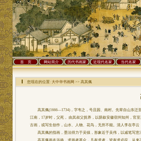
首 页
网站简介
历代书画家
近现代名家
当代名家
您现在的位置:
大中华书画网
>> 高其佩
高其佩(1666—1734)，字韦之，号且园、南村。先辈自山
江南，17岁时，父死， 由其叔父抚养，以荫叙安徽宿州知州，官
古画，或写生创作，山水、人物、花鸟，无所不能。清人李在亭云：
高其佩的指画，墨法得力于吴镇，形象近于吴伟，以减笔写意
高其佩画名远扬，求画者甚众，凡有求者，皆有求必应，从来