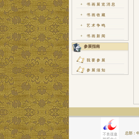
+
书画展览消息
+
书画收藏
+
艺术争鸣
+
书画新闻
参展指南
我要参展
参展须知
总部：中