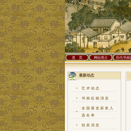
首 页
网站简介
历代书画
最新动态
+
艺术动态
+
书画征稿消息
全国展览获奖入
+
选名单
+
拍卖消息