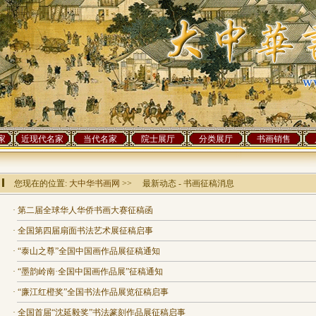
家
近现代名家
当代名家
院士展厅
分类展厅
书画销售
您现在的位置:
大中华书画网
>> 最新动态 - 书画征稿消息
·
第二届全球华人华侨书画大赛征稿函
·
全国第四届扇面书法艺术展征稿启事
·
“泰山之尊”全国中国画作品展征稿通知
·
“墨韵岭南·全国中国画作品展”征稿通知
·
“廉江红橙奖”全国书法作品展览征稿启事
·
全国首届“沈延毅奖”书法篆刻作品展征稿启事