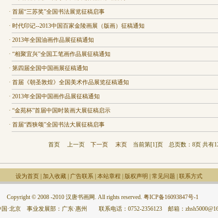
·
首届“三苏奖”全国书法展览征稿启事
·
时代印记--2013中国百家金陵画展（版画）征稿通知
·
2013年全国油画作品展征稿通知
·
“相聚宜兴”全国工笔画作品展征稿通知
·
第四届全国中国画展征稿通知
·
首届《朝圣敦煌》全国美术作品展览征稿通知
·
2013年全国中国画作品展征稿通知
·
“金苑杯”首届中国时装画大展征稿启示
·
首届“西狭颂”全国书法大展征稿启事
首页
上一页
下一页
末页
当前第[
1
]页 总页数：8页 共有12
设为首页
|
加入收藏
|
广告联系
|
本站章程
|
版权声明
|
常见问题
|
联系方式
Copyright © 2008 -2010 汉唐书画网. All rights reserved.
粤ICP备16093847号-1
国·北京 事业发展部：广东·惠州 联系电话：0752-2356123 邮箱：zhsh5000@163